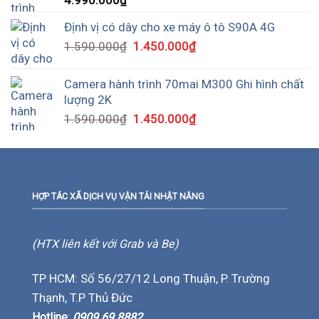
Định vị có dây cho xe máy ô tô S90A 4G
1.590.000
₫
1.450.000
₫
Camera hành trình 70mai M300 Ghi hình chất
lượng 2K
1.590.000
₫
1.450.000
₫
HỢP TÁC XÃ DỊCH VỤ VẬN TẢI NHẬT NĂNG
(HTX liên kết với Grab và Be)
TP HCM: Số 56/27/12 Long Thuận, P. Trường
Thạnh, T.P Thủ Đức
Hotline
:
0909 69 8882