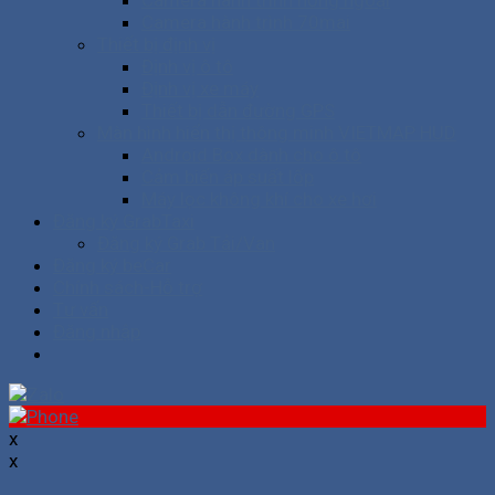
Camera hành trình hồng ngoại
Camera hành trình 70mai
Thiết bị định vị
Định vị ô tô
Định vị xe máy
Thiết bị dẫn đường GPS
Màn hình hiển thị thông minh VIETMAP HUD
Android Box dành cho ô tô
Cảm biến áp suất lốp
Máy lọc không khí cho xe hơi
Đăng ký GrabTaxi
Đăng ký Grab Tải/Van
Đăng ký beCar
Chính sách-Hỗ trợ
Tư vấn
Đăng nhập
x
x