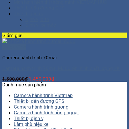
Màn hình hiển thị thông minh VIETMAP HUD
Thiết bị dẫn đường GPS
Thiết bị định vị
Định vị ô tô
Định vị xe máy
Giảm giá!
Quick View
Camera hành trình 70mai
Camera hành trình 70mai M300 Ghi hình chất lượng 2K
1.590.000
₫
1.450.000
₫
Danh mục sản phẩm
Camera hành trình Vietmap
Thiết bị dẫn đường GPS
Camera hành trình gương
Camera hành trình hồng ngoại
Thiết bị định vị
Làm phù hiệu xe