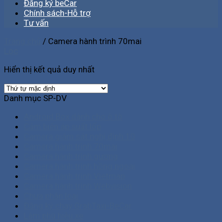
Đăng ký beCar
Chính sách-Hỗ trợ
Tư vấn
Trang chủ
/
Camera hành trình 70mai
Lọc
Hiển thị kết quả duy nhất
Danh mục SP-DV
Android Box dành cho ô tô
Cảm biến áp suất lốp
Camera giám sát nghị định 10
Camera hành trình 70mai
Camera hành trình gương
Camera hành trình hồng ngoại
Camera hành trình Vietmap
Camera hành trình Webvision
Chưa phân loại
Đăng ký chạy GrabTaxi-BeCar
Làm phù hiệu xe