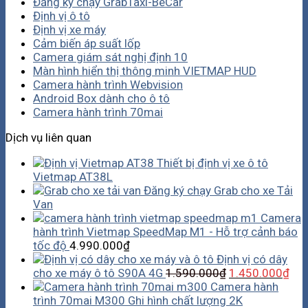
Đăng ký chạy GrabTaxi-BeCar
Định vị ô tô
Định vị xe máy
Cảm biến áp suất lốp
Camera giám sát nghị định 10
Màn hình hiển thị thông minh VIETMAP HUD
Camera hành trình Webvision
Android Box dành cho ô tô
Camera hành trình 70mai
Dịch vụ liên quan
Thiết bị định vị xe ô tô
Vietmap AT38L
Đăng ký chạy Grab cho xe Tải
Van
Camera
hành trình Vietmap SpeedMap M1 - Hỗ trợ cảnh báo
tốc độ
4.990.000
₫
Định vị có dây
cho xe máy ô tô S90A 4G
1.590.000
₫
1.450.000
₫
Camera hành
trình 70mai M300 Ghi hình chất lượng 2K