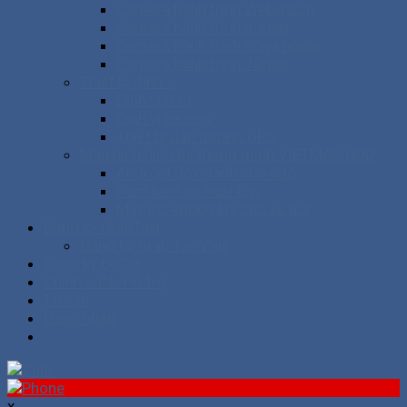
Camera hành trình Webvision
Camera hành trình gương
Camera hành trình hồng ngoại
Camera hành trình 70mai
Thiết bị định vị
Định vị ô tô
Định vị xe máy
Thiết bị dẫn đường GPS
Màn hình hiển thị thông minh VIETMAP HUD
Android Box dành cho ô tô
Cảm biến áp suất lốp
Máy lọc không khí cho xe hơi
Đăng ký GrabTaxi
Đăng ký Grab Tải/Van
Đăng ký beCar
Chính sách-Hỗ trợ
Tư vấn
Đăng nhập
x