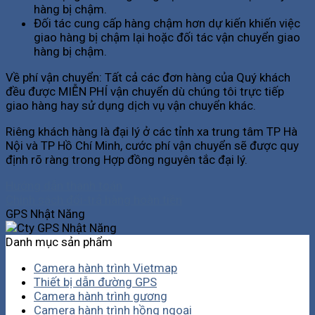
hàng bị chậm.
Đối tác cung cấp hàng chậm hơn dự kiến khiến việc
giao hàng bị chậm lại hoặc đối tác vận chuyển giao
hàng bị chậm.
Về phí vận chuyển: Tất cả các đơn hàng của Quý khách
đều được MIỄN PHÍ vận chuyển dù chúng tôi trực tiếp
giao hàng hay sử dụng dịch vụ vận chuyển khác.
Riêng khách hàng là đại lý ở các tỉnh xa trung tâm TP Hà
Nội và TP Hồ Chí Minh, cước phí vận chuyển sẽ được quy
định rõ ràng trong Hợp đồng nguyên tắc đại lý.
Hướng dẫn thanh toán
Chính sách đổi-trả hàng hoàn tiền
GPS Nhật Năng
Danh mục sản phẩm
Camera hành trình Vietmap
Thiết bị dẫn đường GPS
Camera hành trình gương
Camera hành trình hồng ngoại