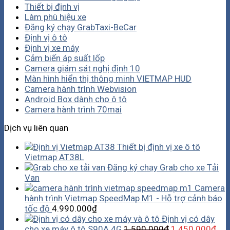
Thiết bị định vị
Làm phù hiệu xe
Đăng ký chạy GrabTaxi-BeCar
Định vị ô tô
Định vị xe máy
Cảm biến áp suất lốp
Camera giám sát nghị định 10
Màn hình hiển thị thông minh VIETMAP HUD
Camera hành trình Webvision
Android Box dành cho ô tô
Camera hành trình 70mai
Dịch vụ liên quan
Thiết bị định vị xe ô tô
Vietmap AT38L
Đăng ký chạy Grab cho xe Tải
Van
Camera
hành trình Vietmap SpeedMap M1 - Hỗ trợ cảnh báo
tốc độ
4.990.000
₫
Định vị có dây
cho xe máy ô tô S90A 4G
1.590.000
₫
1.450.000
₫