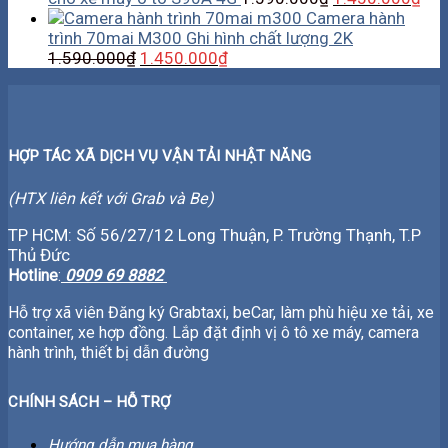
Camera hành
trình 70mai M300 Ghi hình chất lượng 2K
1.590.000
₫
1.450.000
₫
HỢP TÁC XÃ DỊCH VỤ VẬN TẢI NHẬT NĂNG
(HTX liên kết với Grab và Be)
TP HCM: Số 56/27/12 Long Thuận, P. Trường Thạnh, T.P
Thủ Đức
Hotline
:
0909 69 8882
Hỗ trợ xã viên Đăng ký Grabtaxi, beCar, làm phù hiệu xe tải, xe
container, xe hợp đồng. Lắp đặt định vị ô tô xe máy, camera
hành trình, thiết bị dẫn đường
CHÍNH SÁCH – HỖ TRỢ
Hướng dẫn mua hàng