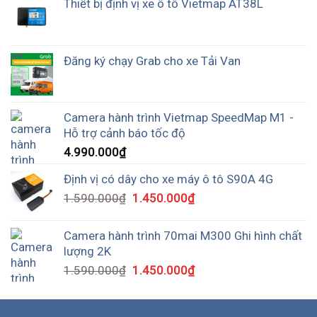
Thiết bị định vị xe ô tô Vietmap AT38L
Đăng ký chạy Grab cho xe Tải Van
Camera hành trình Vietmap SpeedMap M1 -
Hỗ trợ cảnh báo tốc độ
4.990.000
₫
Định vị có dây cho xe máy ô tô S90A 4G
1.590.000
₫
1.450.000
₫
Camera hành trình 70mai M300 Ghi hình chất
lượng 2K
1.590.000
₫
1.450.000
₫