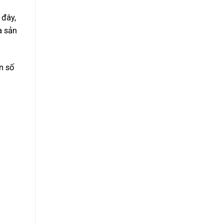
 đây,
a sản
n số