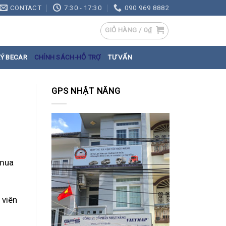
CONTACT
7:30 - 17:30
090 969 8882
GIỎ HÀNG /
0
₫
Ý BECAR
CHÍNH SÁCH-HỖ TRỢ
TƯ VẤN
GPS NHẬT NĂNG
 mua
 viên