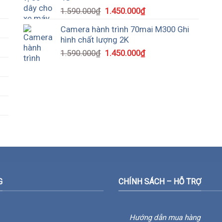
1.590.000
₫
1.450.000
₫
Camera hành trình 70mai M300 Ghi
hình chất lượng 2K
1.590.000
₫
1.450.000
₫
G
CHÍNH SÁCH – HỖ TRỢ
Hướng dẫn mua hàng