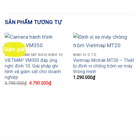
SẢN PHẨM TƯƠNG TỰ
Giảm giá!
CAMERA GIÁM SÁT NGHỊ ĐỊNH 10
ĐỊNH VỊ Ô TÔ
VIETMAP VM350 đáp ứng
Vietmap Motrak MT20 – Thiết
nghị định 10. Giải pháp ghi
bị định vị chống trộm xe máy
hình và giám sát cho doanh
thông minh
nghiệp
1.290.000
₫
5.790.000
₫
4.790.000
₫