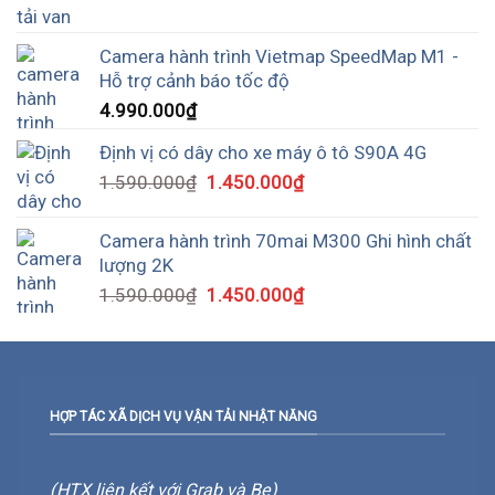
Camera hành trình Vietmap SpeedMap M1 -
Hỗ trợ cảnh báo tốc độ
4.990.000
₫
Định vị có dây cho xe máy ô tô S90A 4G
1.590.000
₫
1.450.000
₫
Camera hành trình 70mai M300 Ghi hình chất
lượng 2K
1.590.000
₫
1.450.000
₫
HỢP TÁC XÃ DỊCH VỤ VẬN TẢI NHẬT NĂNG
(HTX liên kết với Grab và Be)