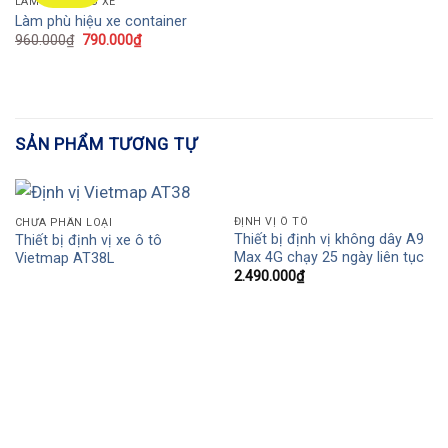
LÀM PHÙ HIỆU XE
Làm phù hiệu xe container
960.000
₫
790.000
₫
SẢN PHẨM TƯƠNG TỰ
ĐỊNH VỊ Ô TÔ
CHƯA PHÂN LOẠI
Thiết bị định vị không dây A9
Thiết bị định vị xe ô tô
Max 4G chạy 25 ngày liên tục
Vietmap AT38L
2.490.000
₫