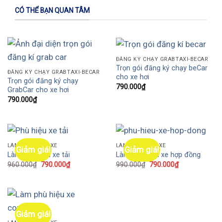
CÓ THỂ BẠN QUAN TÂM
ĐĂNG KÝ CHẠY GRABTAXI-BECAR
Trọn gói đăng ký chạy beCar
ĐĂNG KÝ CHẠY GRABTAXI-BECAR
cho xe hơi
Trọn gói đăng ký chạy
790.000
₫
GrabCar cho xe hơi
790.000
₫
LÀM PHÙ HIỆU XE
LÀM PHÙ HIỆU XE
Giảm giá!
Giảm giá!
Làm phù hiệu xe tải
Làm phù hiệu xe hợp đồng
960.000
₫
790.000
₫
990.000
₫
790.000
₫
Giảm giá!