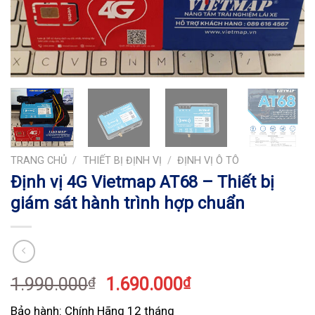
TRANG CHỦ
/
THIẾT BỊ ĐỊNH VỊ
/
ĐỊNH VỊ Ô TÔ
Định vị 4G Vietmap AT68 – Thiết bị
giám sát hành trình hợp chuẩn
1.990.000
1.690.000
₫
₫
Bảo hành: Chính Hãng 12 tháng