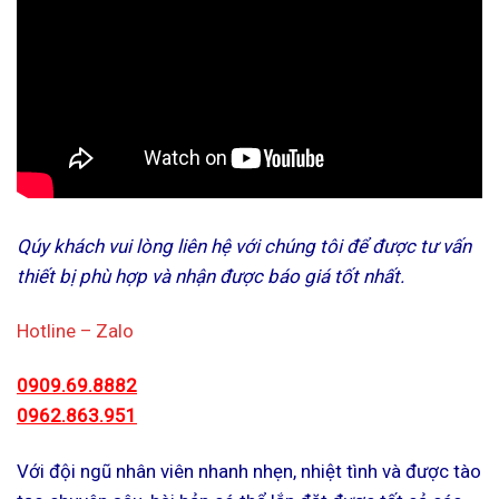
Qúy khách vui lòng liên hệ với chúng tôi để được tư vấn
thiết bị phù hợp và nhận được báo giá tốt nhất.
Hotline – Zalo
0909.69.8882
0962.863.951
Với đội ngũ nhân viên nhanh nhẹn, nhiệt tình và được tào