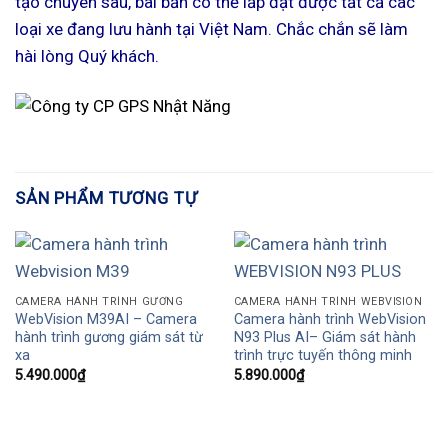
tạo chuyên sâu, bài bản có thể lắp đặt được tất cả các
loại xe đang lưu hành tại Việt Nam. Chắc chắn sẽ làm
hài lòng Quý khách.
SẢN PHẨM TƯƠNG TỰ
CAMERA HÀNH TRÌNH GƯƠNG
CAMERA HÀNH TRÌNH WEBVISION
WebVision M39AI – Camera
Camera hành trình WebVision
hành trình gương giám sát từ
N93 Plus AI– Giám sát hành
xa
trình trực tuyến thông minh
5.490.000
₫
5.890.000
₫