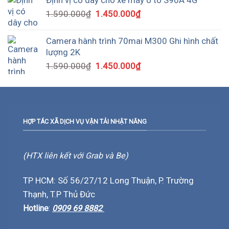
1.590.000
₫
1.450.000
₫
Camera hành trình 70mai M300 Ghi hình chất
lượng 2K
1.590.000
₫
1.450.000
₫
HỢP TÁC XÃ DỊCH VỤ VẬN TẢI NHẬT NĂNG
(HTX liên kết với Grab và Be)
TP HCM: Số 56/27/12 Long Thuận, P. Trường
Thạnh, T.P Thủ Đức
Hotline
:
0909 69 8882