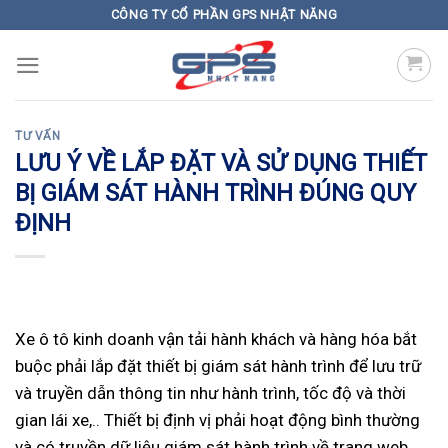
Skip
CÔNG TY CỔ PHẦN GPS NHẬT NĂNG
to
content
TƯ VẤN
LƯU Ý VỀ LẮP ĐẶT VÀ SỬ DỤNG THIẾT
BỊ GIÁM SÁT HÀNH TRÌNH ĐÚNG QUY
ĐỊNH
Xe ô tô kinh doanh vận tải hành khách và hàng hóa bắt
buộc phải lắp đặt thiết bị giám sát hành trình để lưu trữ
và truyền dẫn thông tin như hành trình, tốc độ và thời
gian lái xe,.. Thiết bị định vị phải hoạt động bình thường
và có truyền dữ liệu giám sát hành trình về trang web