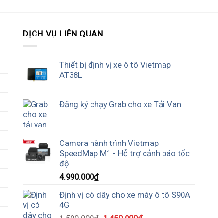
DỊCH VỤ LIÊN QUAN
Thiết bị định vị xe ô tô Vietmap
AT38L
Đăng ký chạy Grab cho xe Tải Van
Camera hành trình Vietmap
SpeedMap M1 - Hỗ trợ cảnh báo tốc
độ
4.990.000
₫
Định vị có dây cho xe máy ô tô S90A
4G
1.590.000
₫
1.450.000
₫