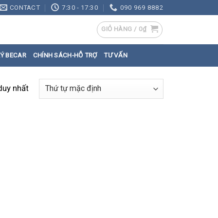
CONTACT
7:30 - 17:30
090 969 8882
GIỎ HÀNG /
0
₫
Ý BECAR
CHÍNH SÁCH-HỖ TRỢ
TƯ VẤN
 duy nhất