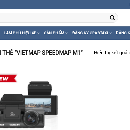
LÀM PHÙ HIỆU XE
SẢN PHẨM
ĐĂNG KÝ GRABTAXI
ĐĂNG K
Hiển thị kết quả
 THẺ “VIETMAP SPEEDMAP M1”