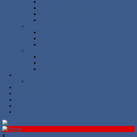
Camera hành trình Webvision
Camera hành trình gương
Camera hành trình hồng ngoại
Camera hành trình 70mai
Thiết bị định vị
Định vị ô tô
Định vị xe máy
Thiết bị dẫn đường GPS
Màn hình hiển thị thông minh VIETMAP HUD
Android Box dành cho ô tô
Cảm biến áp suất lốp
Máy lọc không khí cho xe hơi
Đăng ký GrabTaxi
Đăng ký Grab Tải/Van
Đăng ký beCar
Chính sách-Hỗ trợ
Tư vấn
Đăng nhập
x