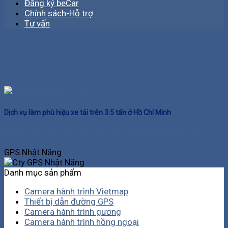
Đăng ký beCar
Chính sách-Hỗ trợ
Tư vấn
Dịch vụ làm phù hiệu xe tải trên 3.5 tấn ở Hồ Chí Minh
Phù hiệu xe tải trên 3,5 tấn ở Hồ Chí Minh là một yếu tố [...]
GPS Nhật Năng
Danh mục sản phẩm
Camera hành trình Vietmap
Thiết bị dẫn đường GPS
Camera hành trình gương
Camera hành trình hồng ngoại