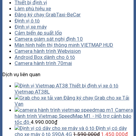
Thiết bị định vị
Làm phù hiệu xe
Đăng ký chạy GrabTaxi-BeCar
Định vị ô tô
Định vị xe máy
Cảm biến áp suất lốp
Camera giám sát nghị định 10
Màn hình hiển thị thông minh VIETMAP HUD
Camera hành trình Webvision
Android Box dành cho ô tô
Camera hành trình 70mai
Dịch vụ liên quan
Thiết bị định vị xe ô tô
Vietmap AT38L
Đăng ký chạy Grab cho xe Tải
Van
Camera
hành trình Vietmap SpeedMap M1 - Hỗ trợ cảnh báo
tốc độ
4.990.000
₫
Định vị có dây
cho xe máy ô tô S90A 4G
1.590.000
₫
1.450.000
₫