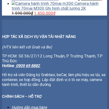
Camera hành
trình 70mai M300 Ghi hình chất lượng 2K
1.590.000
₫
1.450.000
₫
HỢP TÁC XÃ DỊCH VỤ VẬN TẢI NHẬT NĂNG
(HTX liên kết với Grab và Be)
TP HCM: Số 56/27/12 Long Thuận, P. Trường Thạnh, T.P
Thủ Đức
Hotline
:
0909 69 8882
Hỗ trợ xã viên Đăng ký Grabtaxi, beCar, làm phù hiệu xe tải, xe
container, xe hợp đồng. Lắp đặt định vị ô tô xe máy, camera
hành trình, thiết bị dẫn đường
CHÍNH SÁCH – HỖ TRỢ
Hướng dẫn mua hàng