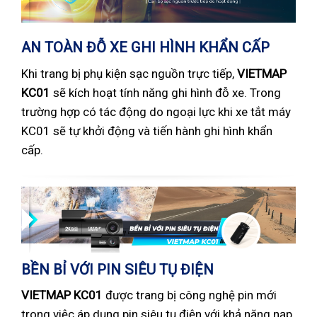
AN TOÀN ĐỖ XE GHI HÌNH KHẨN CẤP
Khi trang bị phụ kiện sạc nguồn trực tiếp,
VIETMAP
KC01
sẽ kích hoạt tính năng ghi hình đỗ xe. Trong
trường hợp có tác động do ngoại lực khi xe tắt máy
KC01 sẽ tự khởi động và tiến hành ghi hình khẩn
cấp.
BỀN BỈ VỚI PIN SIÊU TỤ ĐIỆN
VIETMAP KC01
được trang bị công nghệ pin mới
trong việc áp dụng pin siêu tụ điện với khả năng nạp