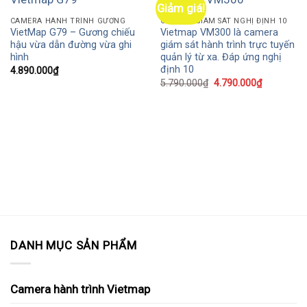
Giảm giá!
CAMERA HÀNH TRÌNH GƯƠNG
CAMERA GIÁM SÁT NGHỊ ĐỊNH 10
VietMap G79 – Gương chiếu
Vietmap VM300 là camera
hậu vừa dẫn đường vừa ghi
giám sát hành trình trực tuyến
hình
quản lý từ xa. Đáp ứng nghị
định 10
4.890.000
₫
5.790.000
₫
4.790.000
₫
DANH MỤC SẢN PHẨM
Camera hành trình Vietmap