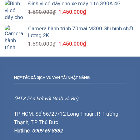
Định vị có dây cho xe máy ô tô S90A 4G
1.590.000
₫
1.450.000
₫
Camera hành trình 70mai M300 Ghi hình chất
lượng 2K
1.590.000
₫
1.450.000
₫
HỢP TÁC XÃ DỊCH VỤ VẬN TẢI NHẬT NĂNG
(HTX liên kết với Grab và Be)
TP HCM: Số 56/27/12 Long Thuận, P. Trường
Thạnh, T.P Thủ Đức
Hotline
:
0909 69 8882