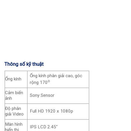
Thông số kỹ thuật
Ống kính phân giải cao, góc
Ống kính
o
rộng 170
Cảm biến
Sony Sensor
ảnh
Độ phân
Full HD 1920 x 1080p
giải Video
Màn hình
IPS LCD 2.45″
hiển thị