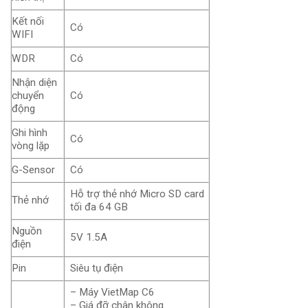
Kết nối
Có
WIFI
WDR
Có
Nhận diện
chuyển
Có
động
Ghi hình
Có
vòng lặp
G-Sensor
Có
Hỗ trợ thẻ nhớ Micro SD card
Thẻ nhớ
tối đa 64 GB
Nguồn
5V 1.5A
điện
Pin
Siêu tụ điện
– Máy VietMap C6
– Giá đỡ chân không