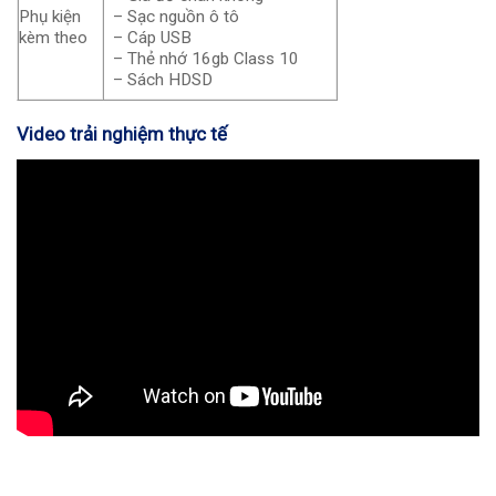
Phụ kiện
– Sạc nguồn ô tô
kèm theo
– Cáp USB
– Thẻ nhớ 16gb Class 10
– Sách HDSD
Video trải nghiệm thực tế